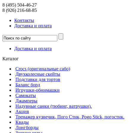
8 (495) 504-46-27
8 (926) 216-68-85
Контакты
Доcтавка и оплата
Доcтавка и оплата
Каталог
Crocs (оригинальные сабо)
Двухколесные скейты
Подставки для тортов
Баланс борд
Игрушки-обнимашки
Самокаты
Джамперы
Надувные санки (тюбинг, ватрушки).
Акция
Тренажер кузнечик, Пого Стик, Pogo Stick, погостик.
Квады
Лонгборды
Зимние игры