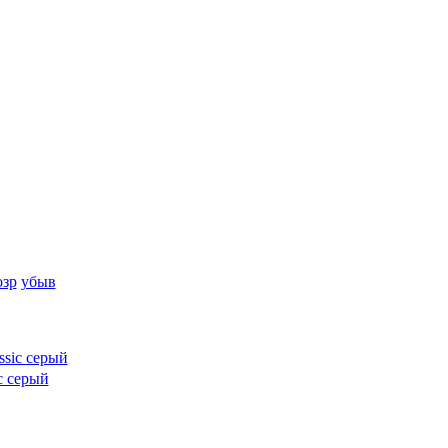
озр
убыв
ic серый