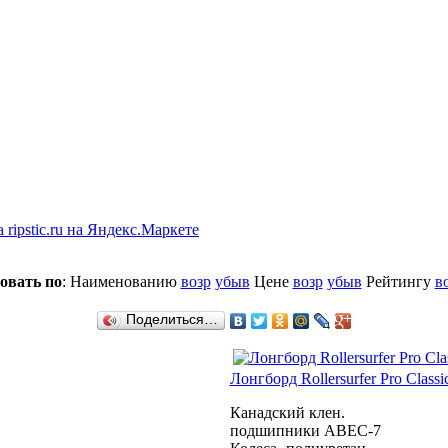
овать по
: Наименованию
возр
убыв
Цене
возр
убыв
Рейтингу
в
Поделиться…
Лонгборд Rollersurfer Pro Class
Канадский клен.
подшипники ABEC-7