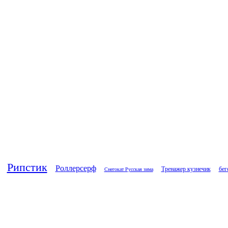
Рипстик
Роллерсерф
Тренажер кузнечик
бег
Снегокат Русская зима