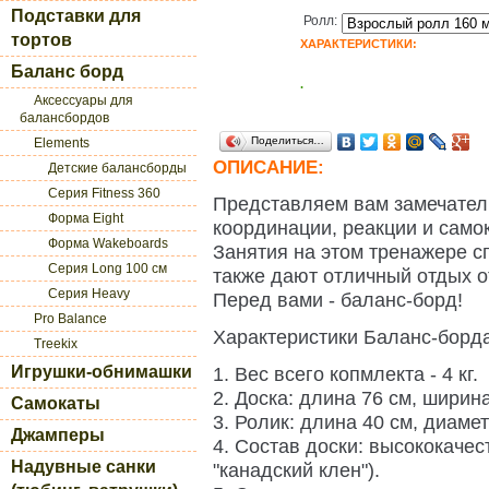
Подставки для
Ролл:
тортов
ХАРАКТЕРИСТИКИ:
Баланс борд
.
Аксессуары для
балансбордов
Поделиться…
Elements
ОПИСАНИЕ:
Детские балансборды
Серия Fitness 360
Представляем вам замечател
Форма Eight
координации, реакции и само
Форма Wakeboards
Занятия на этом тренажере с
Серия Long 100 см
также дают отличный отдых о
Серия Heavy
Перед вами - баланс-борд!
Pro Balance
Характеристики Баланс-борда
Treekix
Игрушки-обнимашки
1. Вес всего копмлекта - 4 кг.
2. Доска: длина 76 см, ширина
Самокаты
3. Ролик: длина 40 см, диамет
Джамперы
4. Состав доски: высококаче
Надувные санки
"канадский клен").