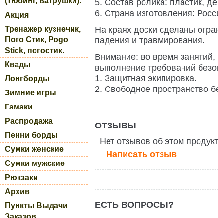
(тюбинг, ватрушки).
5. Состав ролика: пластик, де
6. Страна изготовления: Росс
Акция
На краях доски сделаны огра
Тренажер кузнечик,
падения и травмирования.
Пого Стик, Pogo
Stick, погостик.
Внимание: во время занятий,
Квады
выполнение требований безо
1. Защитная экипировка.
Лонгборды
2. Свободное пространство б
Зимние игры
Гамаки
Распродажа
ОТЗЫВЫ
Пенни борды
Нет отзывов об этом продук
Сумки женские
Написать отзыв
Сумки мужские
Рюкзаки
Архив
ЕСТЬ ВОПРОСЫ?
Пункты Выдачи
Заказов