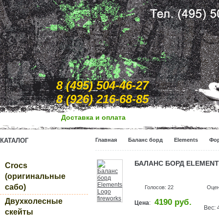
8 (495) 504-46-27
8 (926) 216-68-85
Доcтавка и оплата
КАТАЛОГ
Главная
Баланс борд
Elements
Фор
БАЛАНС БОРД ELEMENT
Crocs
(оригинальные
сабо)
Голосов: 22
Оце
Двухколесные
4190 руб.
Цена
:
Вес: 
скейты