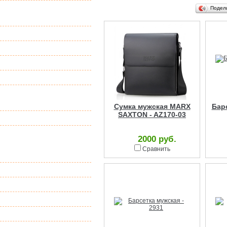
Подставки для
Подел
тортов
Баланс борд
Игрушки-обнимашки
Самокаты
Джамперы
Надувные санки
(тюбинг, ватрушки).
Сумка мужская MARX
Бар
SAXTON - AZ170-03
Акция
Тренажер кузнечик,
2000 руб.
Пого Стик, Pogo
Сравнить
Stick, погостик.
Квады
Лонгборды
Зимние игры
Гамаки