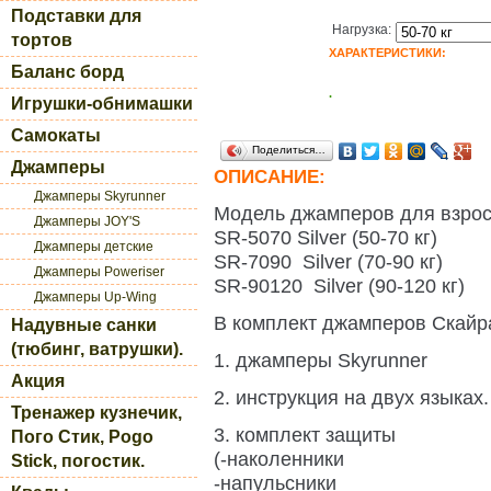
Подставки для
Нагрузка:
тортов
ХАРАКТЕРИСТИКИ:
Баланс борд
.
Игрушки-обнимашки
Самокаты
Поделиться…
Джамперы
ОПИСАНИЕ:
Джамперы Skyrunner
Модель джамперов для взро
Джамперы JOY'S
SR-5070 Silver (50-70 кг)
Джамперы детские
SR-7090 Silver (70-90 кг)
Джамперы Poweriser
SR-90120 Silver (90-120 кг)
Джамперы Up-Wing
В комплект джамперов Скайра
Надувные санки
(тюбинг, ватрушки).
1. джамперы Skyrunner
Акция
2. инструкция на двух языках.
Тренажер кузнечик,
3. комплект защиты
Пого Стик, Pogo
(-наколенники
Stick, погостик.
-напульсники